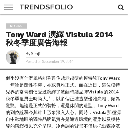
A DAY
MAGAZINE
THE
ABOUT
ADVERTISING
JOBS
CONTACT
STYLING
FEMIN
US
US
Tony Ward 演繹 Vistula 2014
秋冬季度廣告海報
By
Senji
Posted on
September 19, 2014
似乎沒有什麼風格能夠難住越老越型的模特兒
Tony Ward
，無論是隨性不羈，亦或典雅正式。而在近日，這位模特
兒界的常青樹便受邀演繹了波蘭時裝品牌
Vistula
的2014
秋冬季度男士時尚大片，以多個正裝造型優雅亮相，頗為
驚艷。無論是正式的裝扮，還是休閒的造型，Tony Ward
的到位詮釋令其紳士形象深入人心。同時，Vistula 那種源
自中歐地區的獨特品牌氣質亦是通過環境的渲染以及模特
兒的演繹得以充分呈現。冷色調的背景不僅烘托出森冷沉