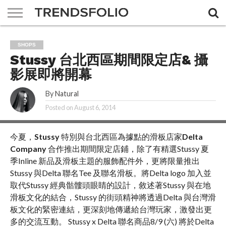
A DAY
MAGAZINE
THE
ABOUT
ADVERTISING
JOBS
CONTACT
SHOPS
FEMIN
US
US
Stussy 台北西區期間限定店& 攝
影展即將開幕
By
Natural
Posted on
August 6, 2014
今夏，
Stussy
特別與台北西區為據點的滑板店家
Delta
Company
合作推出期間限定店鋪，除了有精選Stussy 夏
季Inline 新品及滑板主題的服飾配件外，更將限量推出
Stussy 與Delta 聯名Tee 及聯名滑板。將Delta logo 加入並
取代Stussy 經典骷髏頭眼睛的設計，敘述著Stussy 與在地
滑板文化的結合，Stussy 的街頭精神將透過Delta 與台灣滑
板文化的緊密連結，更深刻地傳遞給台灣玩家，激發出更
多的交流互動。 Stussy x Delta 聯名商品8/9 (六) 將於Delta