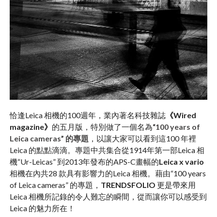
恰逢Leica 相機的100週年，業內著名科技雜誌
《Wired
magazine》
的五月版，特別做了一個名為
“100 years of
Leica cameras” 的專題
，以讓大家可以看到這100 年裡
Leica 的點點滴滴。專題中共集合從1914年第一部Leica 相
機“Ur-Leicas” 到2013年發布的APS-C畫幅的
Leica x vario
相機在內共28 款具有影響力的Leica 相機。藉由“100 years
of Leica cameras” 的專題，
TRENDSFOLIO
更是帶來用
Leica 相機所記錄的令人難忘的瞬間，從而讓你可以感受到
Leica 的魅力所在！