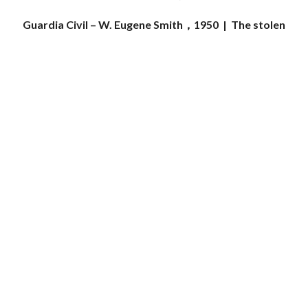
Guardia Civil – W. Eugene Smith，1950
|
The stolen
sword – Robert Lebeck，1960
Wild horses in Kenya – Professor Ulrich Mack，1964
|
Swimming pool designed by Alain Capeilières –
Martine Franck，1976