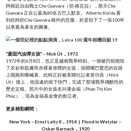
阿根廷自由戰士Che Guevara（切·格瓦拉），那天Che
Guevara 正在公墓為80名古巴人默哀。 Alberto Korda 看
到此時的Che Guevara 格外的悲傷，於是拍下了一張100年
以來最為著名的圖像。
“凝固汽油彈女孩” – Nick Út，1972
1972年的6月8日，也正是越南戰爭時刻。一個被烈焰燒毀
了衣衫和肌膚而赤裸著身體的女孩，張開嘴巴驚恐的在路
上噴跑和嘶喊著。此時正好被美聯社記者黃功吾（Nick
Út）撞上，他迅速的按下快門，完成了那場戰爭殘酷性的
歷史定格。照片中的女孩名叫潘金福（Phan Thị Kim
Phúc），現為金福基金會的創立者。
更多精彩瞬間：
New York – Ernst Leitz II，1914
|
Flood in Wetzlar –
Oskar Barnack，1920