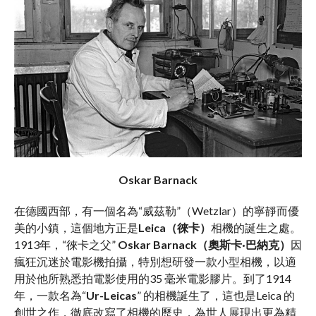
Oskar Barnack
在德國西部，有一個名為“威茲勒”（Wetzlar）的寧靜而優
美的小鎮，這個地方正是
Leica（徠卡）
相機的誕生之處。
1913年，“徠卡之父”
Oskar Barnack（奧斯卡·巴納克）
因
瘋狂沉迷於電影機拍攝，特別想研發一款小型相機，以適
用於他所熟悉拍電影使用的35 毫米電影膠片。到了1914
年，一款名為“
Ur-Leicas
” 的相機誕生了，這也是Leica 的
創世之作，徹底改寫了相機的歷史，為世人展現出更為精