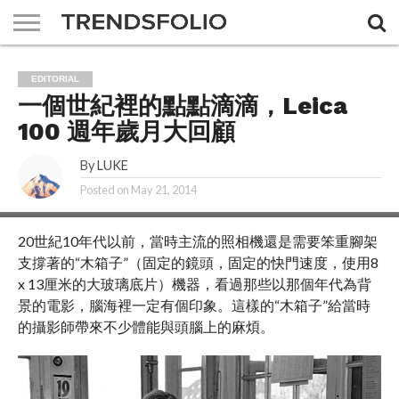
A DAY
MAGAZINE
THE
ABOUT
ADVERTISING
JOBS
CONTACT
EDITORIAL
FEMIN
US
US
一個世紀裡的點點滴滴，Leica
100 週年歲月大回顧
By
LUKE
Posted on
May 21, 2014
20世紀10年代以前，當時主流的照相機還是需要笨重腳架
支撐著的“木箱子”（固定的鏡頭，固定的快門速度，使用8
x 13厘米的大玻璃底片）機器，看過那些以那個年代為背
景的電影，腦海裡一定有個印象。這樣的“木箱子”給當時
的攝影師帶來不少體能與頭腦上的麻煩。