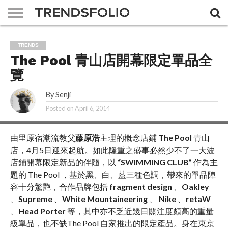
A DAY
MAGAZINE
THE
ABOUT
ADVERTISING
JOBS
CONTACT
TRENDS
FEMIN
US
US
The Pool 青山店開幕限定單品全
覽
By
Senji
Posted on
April 6, 2014
由里原宿潮流教父
藤原浩
主理的概念店鋪
The Pool
青山
店，4月5日迎來起航。如此隆重之盛事必然少不了一大波
店鋪開幕限定新品的伴隨，以
“SWIMMING CLUB”
作為主
題的 The Pool ，基於黑、白、藍三種色調，帶來的單品陣
容十分驚艷，合作品牌包括
fragment design
、
Oakley
、
Supreme
、
White Mountaineering
、
Nike
、
retaW
、
Head Porter
等，其中亦不乏近幾日關注度頗高的重量
級單品，也不缺The Pool 自家推出的限定產品。身在東京