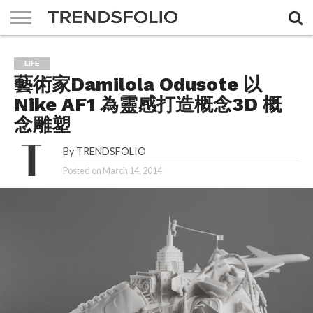
A DAY
MAGAZINE
THE
ABOUT
ADVERTISING
JOBS
CONTACT
LIFE
FEMIN
US
US
藝術家Damilola Odusote 以
Nike AF1 為靈感打造概念3D 概
念雕塑
By
TRENDSFOLIO
Posted on
March 14, 2014