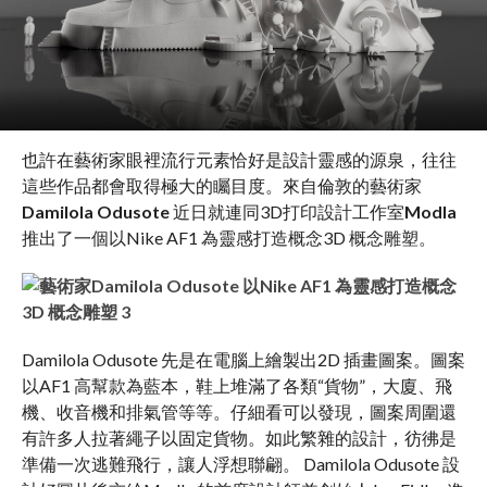
也許在藝術家眼裡流行元素恰好是設計靈感的源泉，往往
這些作品都會取得極大的矚目度。來自倫敦的藝術家
Damilola Odusote
近日就連同3D打印設計工作室
Modla
推出了一個以Nike AF1 為靈感打造概念3D 概念雕塑。
Damilola Odusote 先是在電腦上繪製出2D 插畫圖案。圖案
以AF1 高幫款為藍本，鞋上堆滿了各類“貨物”，大廈、飛
機、收音機和排氣管等等。仔細看可以發現，圖案周圍還
有許多人拉著繩子以固定貨物。如此繁雜的設計，彷彿是
準備一次逃難飛行，讓人浮想聯翩。 Damilola Odusote 設