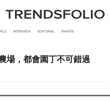
IRLS
INTERVIEW
EDITORIAL
#WHITE
農場，都會園丁不可錯過
箱固定在一起，繼而創建
說，應該是做夢都想實現
ds-Ulrik Husum 就開
wmore” 。