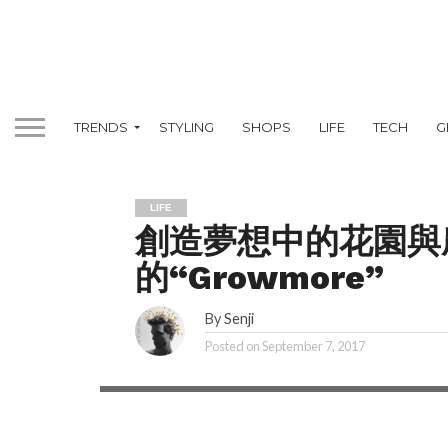
TRENDS
STYLING
SHOPS
LIFE
TECH
G
LIFE
創造夢想中的花園與
的“Growmore”
只要憑借簡單的施工系統，就能徒手將植物
By
Senji
出夢想中的花園與農場，這對於都會園丁來
的事情吧？來自丹麥的建築師Sine Lindholm 與Ma
Posted on
September 7, 2017
發了一套能創造模塊化迷你立體花園的工具“Gro