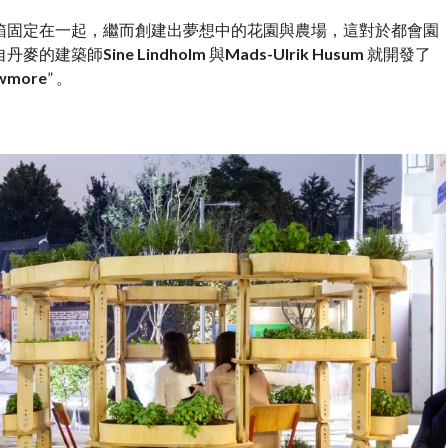
箱固定在一起，繼而創建出夢想中的花園與農場，這對於都會園
自丹麥的建築師
Sine Lindholm
與
Mads-Ulrik Husum
就開發了
wmore
” 。