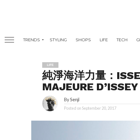
TRENDS
STYLING
SHOPS
LIFE
TECH
G
LIFE
純淨海洋力量：ISSEY
MAJEURE D’ISSEY
By
Senji
Posted on
September 20, 2017