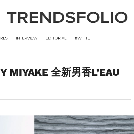
IRLS
INTERVIEW
EDITORIAL
#WHITE
 MIYAKE 全新男香L’EAU