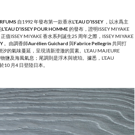
ARFUMS
自1992 年發布第一款香水
L’EAU D’ISSEY
，以水爲主
的
L’EAU D’ISSEY POUR HOMME
的發布，證明ISSEY MIYAKE
SEY MIYAKE 香水系列誕生25 周年之際，ISSEY MIYAKE
EY
。由調香師
Aurélien Guichard
與
Fabrice Pellegrin
共同打
氣味蔓延，呈現清新澄澈的質素。L’EAU MAJEURE
爲礦物鹽及海風氣息；尾調則是浮木與琥珀。據悉，L’EAU
將於10 月4 日登陸日本。