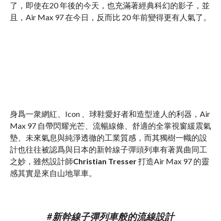
了，即使在20 年後的今天，也充滿著經典科幻的影子，並
且，Air Max 97 在今日，反而比 20 年前變得更有人氣了。
身爲一衆網紅、Icon 、球鞋愛好者和造型達人的利器，Air
Max 97 自帶閃耀光芒、流暢線條、舒適的全掌視窗緩震氣
墊、未來氣息與純淨透徹的工業質感，而其獨樹一幟的設
計也往往被認爲與日本的新幹線子彈頭列車有著異曲同工
之妙，雖然設計師
Christian Tresser
打造Air Max 97 的靈
感其實是來自山地單車。
#新幹線子彈列車般的流線設計