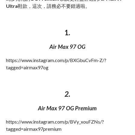
Ultra
鞋款，這次，請務必不要錯過啦。
1.
Air Max 97 OG
https://www.instagram.com/p/BXGbuCvFm-Z/?
tagged=airmax97og
2.
Air Max 97 OG Premium
https://www.instagram.com/p/BVy_xouFZNs/?
tagged=airmax97premium