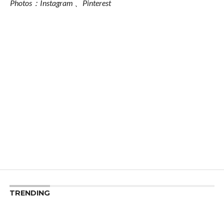
Photos：Instagram 、Pinterest
View this post on Instagram
The countdown is on. The
@Nikesportswear Air Max 97 Ultra triple black
launches 17.08 – – #AirMax97Ultra #Nike
#AM97
A post shared by
JD
(@jdofficial) on
Jul 28, 2017 at 2:10am PDT
TRENDING