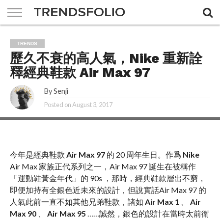
A DAY
MAGAZINE
THE
ABOUT
ADVERTISING
JOBS
CONTACT
TRENDS
FEMIN
US
US
歷久不衰的高人氣，Nike 重新詮
釋經典鞋款 Air Max 97
By
Senji
Posted on
August 3, 2017
今年是經典鞋款
Air Max 97
的 20 周年生日。作爲
Nike
Air Max 家族正代系列之一，Air Max 97 誕生在被稱作
「運動鞋黃金年代」的 90s ，那時，經典鞋款層出不窮，
即便加持有全銀色近未來的設計，但說實話Air Max 97 的
人氣此前一直不如其他兄弟鞋款，諸如
Air Max 1
、
Air
Max 90
、
Air Max 95
……誠然，銀色的設計在當時太前衛