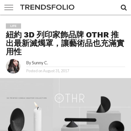
A DAY
MAGAZINE
THE
ABOUT
ADVERTISING
JOBS
CONTACT
LIFE
FEMIN
US
US
紐約 3D 列印家飾品牌 OTHR 推
出最新滅燭罩，讓藝術品也充滿實
用性
By
Sunny C.
Posted on
August 31, 2017