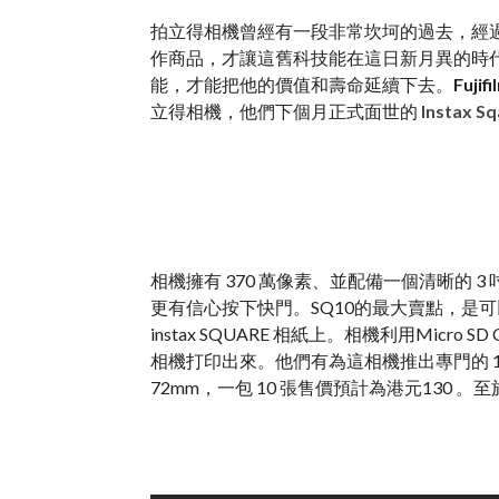
拍立得相機曾經有一段非常坎坷的過去，經
作商品，才讓這舊科技能在這日新月異的時
能，才能把他的價值和壽命延續下去。
Fujifi
立得相機，他們下個月正式面世的
Instax S
相機擁有 370 萬像素、並配備一個清晰的 
更有信心按下快門。SQ10的最大賣點，是
instax SQUARE 相紙上。相機利用Mic
相機打印出來。他們有為這相機推出專門的 1：1
72mm，一包 10 張售價預計為港元130 。至於In