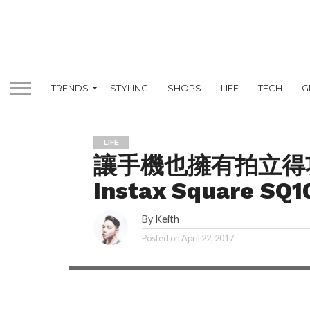
TRENDS
STYLING
SHOPS
LIFE
TECH
G
LIFE
讓手機也擁有拍立得功能
Instax Square
By
Keith
不只Polaroid推出擁有數碼功能的即影即有相機
Posted on
April 22, 2017
面世的Instax Sqaure SQ10，同樣融合數碼