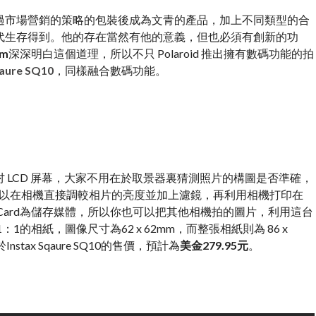
過市場營銷的策略的包裝後成為文青的產品，加上不同類型的合
代生存得到。他的存在當然有他的意義，但也必須有創新的功
lm
深深明白這個道理，所以不只 Polaroid 推出擁有數碼功能的拍
qaure SQ10
，同樣融合數碼功能。
3 吋 LCD 屏幕，大家不用在於取景器裏猜測照片的構圖是否準確，
可以在相機直接調較相片的亮度並加上濾鏡，再利用相機打印在
ro SD Card為儲存媒體，所以你也可以把其他相機拍的圖片，利用這台
的相紙，圖像尺寸為62 x 62mm，而整張相紙則為 86 x
stax Sqaure SQ10的售價，預計為
美金279.95元
。